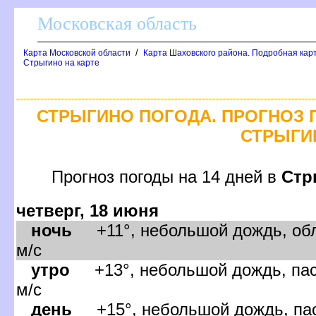
Московская область
/
Карта Московской области
Карта Шаховского района. Подробная карт
Стрыгино на карте
СТРЫГИНО ПОГОДА. ПРОГНОЗ 
СТРЫГИ
Прогноз погоды на 14 дней
Стр
четверг, 18 июня
ночь
+11°, небольшой дождь, обл
м/с
утро
+13°, небольшой дождь, пас
м/с
день
+15°, небольшой дождь, пас