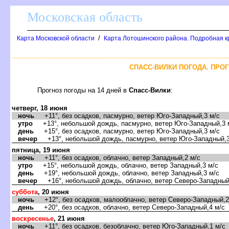
Московская область
/
Карта Московской области
Карта Лотошинского района. Подробная к
СПАСС-ВИЛКИ ПОГОДА. ПРОГ
Прогноз погоды на 14 дней
Спасс-Вилки
:
четверг, 18 июня
ночь
+11°, без осадков, пасмурно, ветер Юго-Западный,3 м/с
утро
+13°, небольшой дождь, пасмурно, ветер Юго-Западный,3 
день
+15°, без осадков, пасмурно, ветер Юго-Западный,3 м/с
ечер
+13°, небольшой дождь, пасмурно, ветер Юго-Западный,3
пятница, 19 июня
ночь
+11°, без осадков, облачно, ветер Западный,2 м/с
утро
+15°, небольшой дождь, облачно, ветер Западный,3 м/с
день
+19°, небольшой дождь, облачно, ветер Западный,3 м/с
ечер
+16°, небольшой дождь, облачно, ветер Северо-Западный
суббота
, 20 июня
ночь
+12°, без осадков, малооблачно, ветер Северо-Западный,2
день
+20°, без осадков, облачно, ветер Северо-Западный,4 м/с
оскресенье
, 21 июня
ночь
+11°, без осадков, безоблачно, ветер Юго-Западный,1 м/с