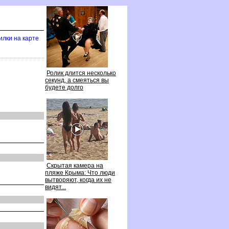
илки на карте
Ролик длится несколько
секунд, а смеяться вы
удете долго
Скрытая камера на
пляже Крыма: Что люди
ытворяют, когда их не
идят...