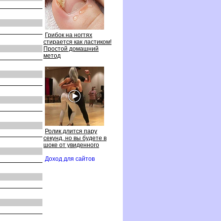
Грибок на ногтях
стирается как ластиком!
Простой домашний
метод
Ролик длится пару
секунд, но вы будете
шоке от увиденного
Доход для сайто