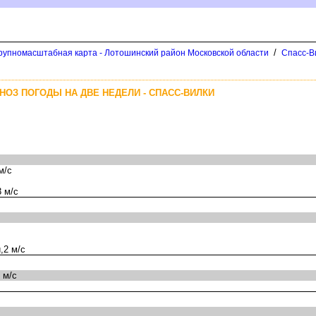
/
рупномасштабная карта - Лотошинский район Московской области
Спасс-В
НОЗ ПОГОДЫ НА ДВЕ НЕДЕЛИ - СПАСС-ВИЛКИ
м/с
 м/с
,2 м/с
 м/с