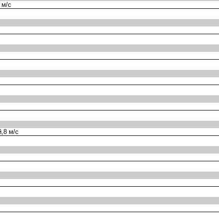
 м/с
,8 м/с