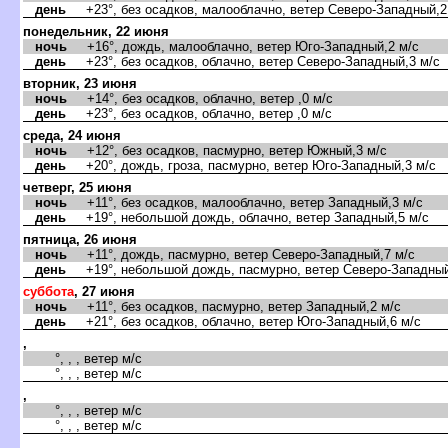
день
+23°, без осадков, малооблачно, ветер Северо-Западный,2
понедельник, 22 июня
ночь
+16°, дождь, малооблачно, ветер Юго-Западный,2 м/с
день
+23°, без осадков, облачно, ветер Северо-Западный,3 м/с
торник, 23 июня
ночь
+14°, без осадков, облачно, ветер ,0 м/с
день
+23°, без осадков, облачно, ветер ,0 м/с
среда, 24 июня
ночь
+12°, без осадков, пасмурно, ветер Южный,3 м/с
день
+20°, дождь, гроза, пасмурно, ветер Юго-Западный,3 м/с
четверг, 25 июня
ночь
+11°, без осадков, малооблачно, ветер Западный,3 м/с
день
+19°, небольшой дождь, облачно, ветер Западный,5 м/с
пятница, 26 июня
ночь
+11°, дождь, пасмурно, ветер Северо-Западный,7 м/с
день
+19°, небольшой дождь, пасмурно, ветер Северо-Западный
суббота
, 27 июня
ночь
+11°, без осадков, пасмурно, ветер Западный,2 м/с
день
+21°, без осадков, облачно, ветер Юго-Западный,6 м/с
,
°, , , ветер м/с
°, , , ветер м/с
,
°, , , ветер м/с
°, , , ветер м/с
,