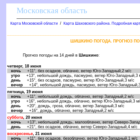
Московская область
/
Карта Московской области
Карта Шаховского района. Подробная карт
ШИШКИНО ПОГОДА. ПРОГНОЗ ПО
Прогноз погоды на 14 дней
Шишкино
:
четверг, 18 июня
ночь
+11°, без осадков, облачно, ветер Юго-Западный,2 м/с
утро
+13°, небольшой дождь, пасмурно, ветер Юго-Западный,3 
день
+15°, без осадков, пасмурно, ветер Юго-Западный,3 м/с
ечер
+14°, небольшой дождь, пасмурно, ветер Юго-Западный,3
пятница, 19 июня
ночь
+11°, небольшой дождь, облачно, ветер Западный,2 м/с
утро
+16°, небольшой дождь, облачно, ветер Юго-Западный,3 м
день
+20°, дождь, гроза, облачно, ветер Западный,3 м/с
ечер
+16°, дождь, облачно, ветер Западный,2 м/с
суббота
, 20 июня
ночь
+13°, небольшой дождь, малооблачно, ветер Северо-Запад
день
+21°, без осадков, облачно, ветер Северо-Западный,4 м/с
оскресенье
, 21 июня
ночь
+11°, без осадков, безоблачно, ветер Юго-Западный,1 м/с