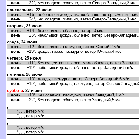
день
+22°, без осадков, облачно, ветер Северо-Западный,2 м/с
понедельник, 22 июня
ночь
+16°, небольшой дождь, малооблачно, ветер Южный,1 м/с
день
+24°, без осадков, облачно, ветер Северо-Западный,3 м/с
торник, 23 июня
ночь
+14°, без осадков, облачно, ветер ,0 м/с
день
+23°, небольшой дождь, облачно, ветер Северо-Западный,
среда, 24 июня
ночь
+12°, без осадков, пасмурно, ветер Южный,2 м/с
день
+19°, дождь, гроза, пасмурно, ветер Южный,4 м/с
четверг, 25 июня
ночь
+11°, без существенных оса, малооблачно, ветер Западный
день
+19°, небольшой дождь, облачно, ветер Западный,5 м/с
пятница, 26 июня
ночь
+10°, дождь, пасмурно, ветер Северо-Западный,6 м/с
день
+19°, небольшой дождь, пасмурно, ветер Северо-Западный
суббота
, 27 июня
ночь
+10°, без осадков, пасмурно, ветер Западный,1 м/с
день
+22°, без осадков, облачно, ветер Западный,5 м/с
,
°, , , ветер м/с
°, , , ветер м/с
,
°, , , ветер м/с
°, , , ветер м/с
,