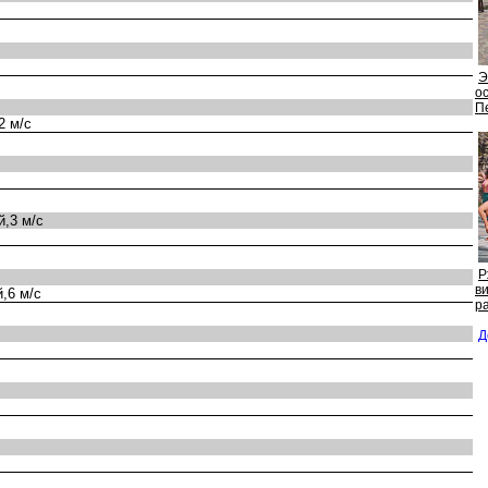
Э
ос
П
2 м/с
,3 м/с
Р
и
,6 м/с
р
Д