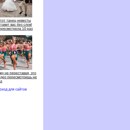
тот танец невесты
тавит вас без слов!
ересмотрела 10 раз
жу не переставая, это
део пересмотришь не
аз
оход для сайто