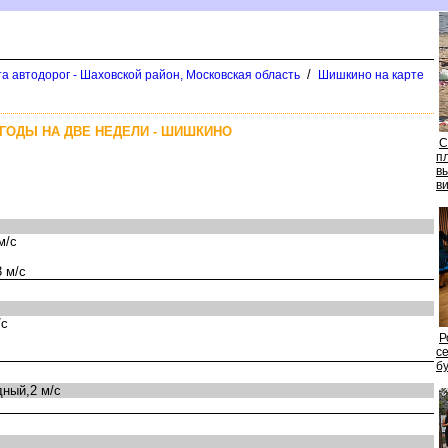
/
а автодорог - Шаховской район, Московская область
Шишкино на карте
ГОДЫ НА ДВЕ НЕДЕЛИ - ШИШКИНО
С
п
ы
ид
м/с
 м/с
/с
Р
се
у
ный,2 м/с