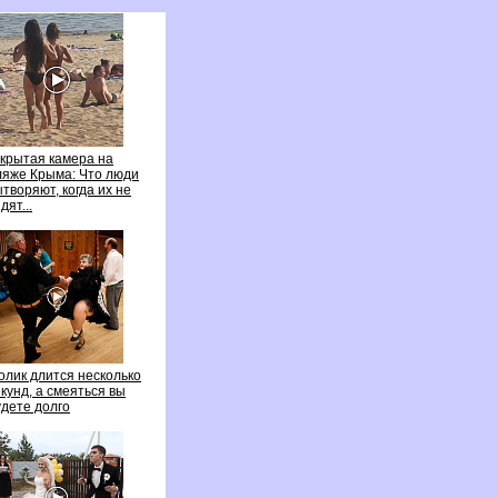
крытая камера на
ляже Крыма: Что люди
творяют, когда их не
ят...
олик длится несколько
кунд, а смеяться вы
дете долго