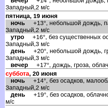
ечер
+14°, небольшой дождь, п
Западный,2 м/с
пятница, 19 июня
ночь
+13°, небольшой дождь, па
Западный,2 м/с
утро
+16°, без существенных оса
Западный,3 м/с
день
+20°, небольшой дождь, гро
Западный,3 м/с
ечер
+17°, дождь, гроза, облач
суббота
, 20 июня
ночь
+14°, без осадков, малообл
Западный,2 м/с
день
+19°, без осадков, облачно
м/с