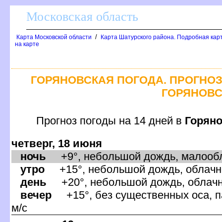
Московская область
/
Карта Московской области
Карта Шатурского района. Подробная карт
на карте
ГОРЯНОВСКАЯ ПОГОДА. ПРОГНОЗ
ГОРЯНОВ
Прогноз погоды на 14 дней
Горяно
четверг, 18 июня
ночь
+9°, небольшой дождь, малообл
утро
+15°, небольшой дождь, облачно
день
+20°, небольшой дождь, облачно
ечер
+15°, без существенных оса, п
м/с