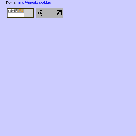
info@moskva-obl.ru
Почта: