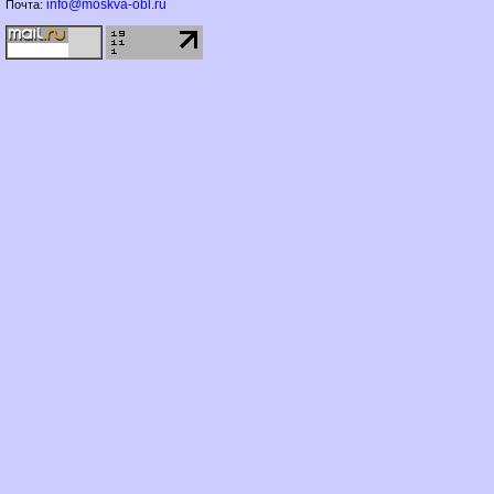
info@moskva-obl.ru
Почта: