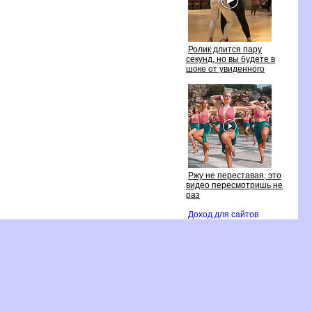
Ролик длится пару
секунд, но вы будете
шоке от увиденного
Ржу не переставая, это
идео пересмотришь не
раз
Доход для сайто