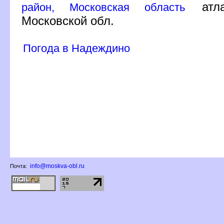
атла
район, Московская область
Московской обл.
Погода в Надеждино
info@moskva-obl.ru
Почта: