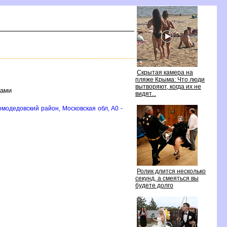
Скрытая камера на
пляже Крыма: Что люди
ытворяют, когда их не
лами
идят...
омодедовский район, Московская обл, A0 -
Ролик длится несколько
секунд, а смеяться вы
удете долго