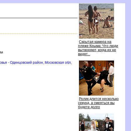
Скрытая камера на
пляже Крыма: Что люди
ытворяют, когда их не
ми
идят...
вья - Одинцовский район, Московская обл,
Ролик длится несколько
секунд, а смеяться вы
удете долго