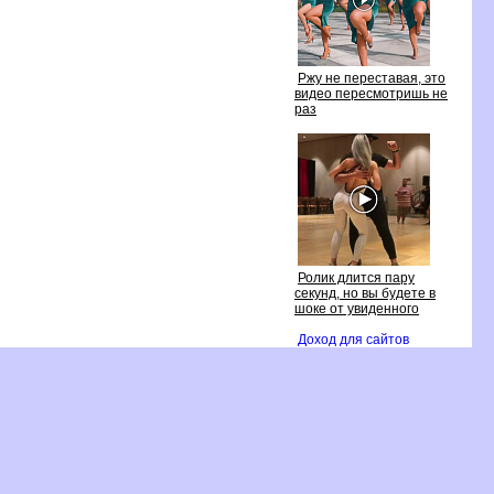
Ржу не переставая, это
идео пересмотришь не
раз
Ролик длится пару
секунд, но вы будете
шоке от увиденного
Доход для сайто