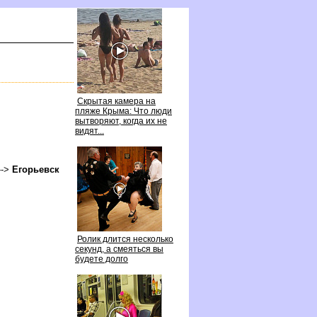
Скрытая камера на
пляже Крыма: Что люди
ытворяют, когда их не
идят...
-->
Егорьевск
Ролик длится несколько
секунд, а смеяться вы
удете долго