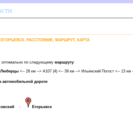
асти
Г. ЕГОРЬЕВСК. РАССТОЯНИЕ, МАРШРУТ, КАРТА
ск оптимально по следующему
маршруту
:
>
Люберцы
<-- 28 км --> А107 (4) <-- 39 км --> Ильинский Погост <-- 13 км 
а автомобильной дороги
овский
-
Егорьевск