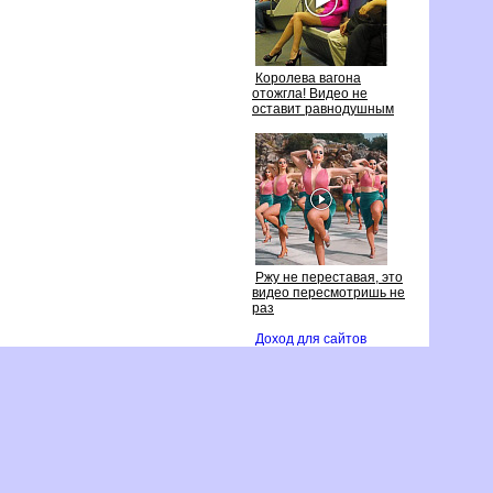
Королева вагона
отожгла! Видео не
оставит равнодушным
Ржу не переставая, это
идео пересмотришь не
раз
Доход для сайто