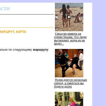
асти
 МАРШРУТ, КАРТА
Скрытая камера на
пляже Крыма: Что люди
ытворяют, когда их не
идят...
имально по следующему
маршруту
:
Ролик длится несколько
секунд, а смеяться вы
удете долго