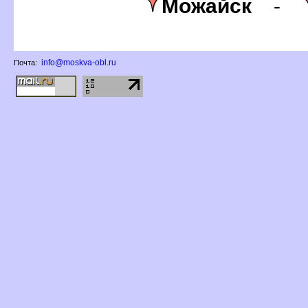
Можайск
-
info@moskva-obl.ru
Почта: