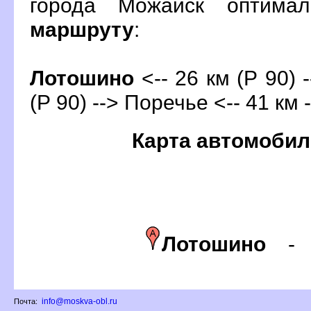
орода Можайск оптима
маршруту
:
Лотошино
<-- 26 км (Р 90) 
(Р 90) --> Поречье <-- 41 км 
Карта автомобил
Лотошино
info@moskva-obl.ru
Почта: