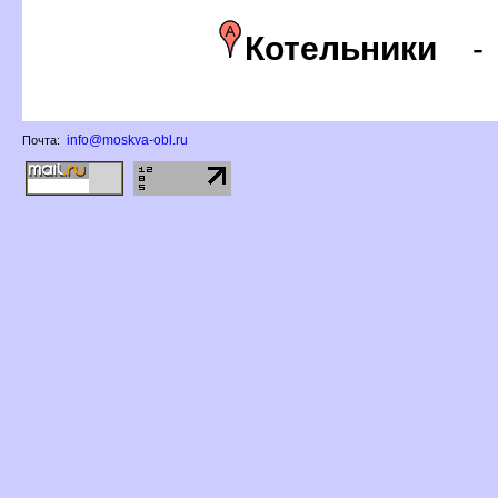
Котельники
info@moskva-obl.ru
Почта: