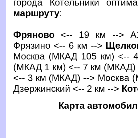
орода Котельники оптим
маршруту
:
Фряново
<-- 19 км --> А1
Фрязино
<-- 6 км -->
Щелко
Москва (МКАД 105 км) <-- 
(МКАД 1 км) <-- 7 км (МКАД)
<-- 3 км (МКАД) --> Москва (
Дзержинский <-- 2 км -->
Кот
Карта автомобил