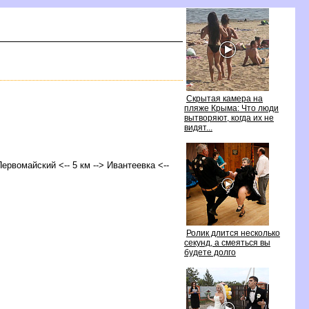
Скрытая камера на
пляже Крыма: Что люди
ытворяют, когда их не
идят...
Первомайский <-- 5 км --> Ивантеевка <--
Ролик длится несколько
секунд, а смеяться вы
удете долго