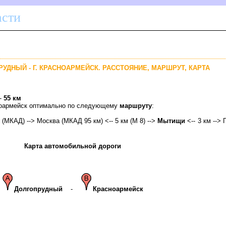
асти
РУДНЫЙ - Г. КРАСНОАРМЕЙСК. РАССТОЯНИЕ, МАРШРУТ, КАРТА
 -
55 км
сноармейск оптимально по следующему
маршруту
:
м (МКАД) --> Москва (МКАД 95 км) <-- 5 км (М 8) -->
Мытищи
<-- 3 км --> 
Карта автомобильной дороги
Долгопрудный
-
Красноармейск