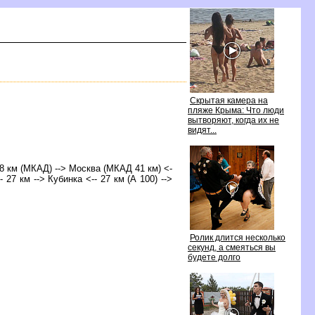
Скрытая камера на
пляже Крыма: Что люди
ытворяют, когда их не
идят...
 8 км (МКАД) --> Москва (МКАД 41 км) <-
 27 км --> Кубинка <-- 27 км (А 100) -->
Ролик длится несколько
секунд, а смеяться вы
удете долго