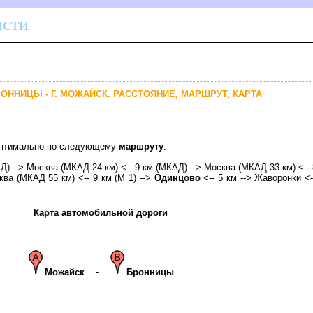
асти
РОННИЦЫ - Г. МОЖАЙСК. РАССТОЯНИЕ, МАРШРУТ, КАРТА
 оптимально по следующему
маршруту
:
АД) --> Москва (МКАД 24 км) <-- 9 км (МКАД) --> Москва (МКАД 33 км) <--
ква (МКАД 55 км) <-- 9 км (М 1) -->
Одинцово
<-- 5 км --> Жаворонки <--
Карта автомобильной дороги
Можайск
-
Бронницы