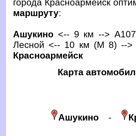
орода Красноармейск опти
маршруту
:
Ашукино
<-- 9 км --> А107 
Лесной <-- 10 км (М 8) -->
Красноармейск
Карта автомобил
Ашукино
-
К