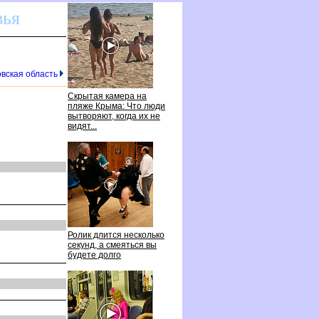
вья
овская область
Скрытая камера на
пляже Крыма: Что люди
ытворяют, когда их не
идят...
Ролик длится несколько
секунд, а смеяться вы
удете долго