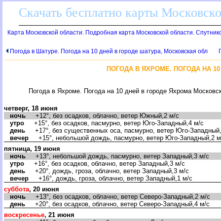
Скачать бесплатно карты Московск
Карта Московской области. Подробная карта Московской области. Спутнико
Погода в Шатуре. Погода на 10 дней в городе шатура, Московская обл
ПОГОДА В ЯХРОМЕ. ПОГОДА НА 1
Погода в Яхроме. Погода на 10 дней в городе Яхрома Московс
четверг, 18 июня
ночь
+12°, без осадков, облачно, ветер Южный,2 м/с
утро
+15°, без осадков, пасмурно, ветер Юго-Западный,4 м/с
день
+17°, без существенных оса, пасмурно, ветер Юго-Западный,
ечер
+15°, небольшой дождь, пасмурно, ветер Юго-Западный,2 м
пятница, 19 июня
ночь
+13°, небольшой дождь, пасмурно, ветер Западный,3 м/с
утро
+16°, без осадков, облачно, ветер Западный,3 м/с
день
+20°, дождь, гроза, облачно, ветер Западный,3 м/с
ечер
+16°, дождь, гроза, облачно, ветер Западный,1 м/с
суббота
, 20 июня
ночь
+13°, без осадков, облачно, ветер Северо-Западный,2 м/с
день
+20°, без осадков, облачно, ветер Северо-Западный,4 м/с
оскресенье
, 21 июня